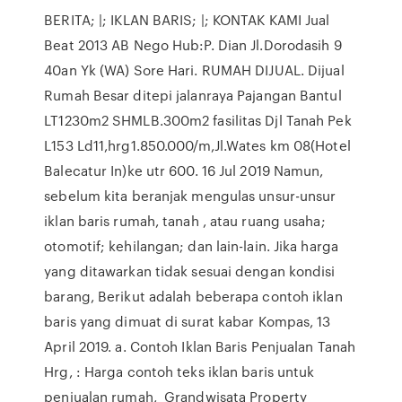
BERITA; |; IKLAN BARIS; |; KONTAK KAMI Jual
Beat 2013 AB Nego Hub:P. Dian Jl.Dorodasih 9
40an Yk (WA) Sore Hari. RUMAH DIJUAL. Dijual
Rumah Besar ditepi jalanraya Pajangan Bantul
LT1230m2 SHMLB.300m2 fasilitas Djl Tanah Pek
L153 Ld11,hrg1.850.000/m,Jl.Wates km 08(Hotel
Balecatur In)ke utr 600. 16 Jul 2019 Namun,
sebelum kita beranjak mengulas unsur-unsur
iklan baris rumah, tanah , atau ruang usaha;
otomotif; kehilangan; dan lain-lain. Jika harga
yang ditawarkan tidak sesuai dengan kondisi
barang, Berikut adalah beberapa contoh iklan
baris yang dimuat di surat kabar Kompas, 13
April 2019. a. Contoh Iklan Baris Penjualan Tanah
Hrg, : Harga contoh teks iklan baris untuk
penjualan rumah, Grandwisata Property