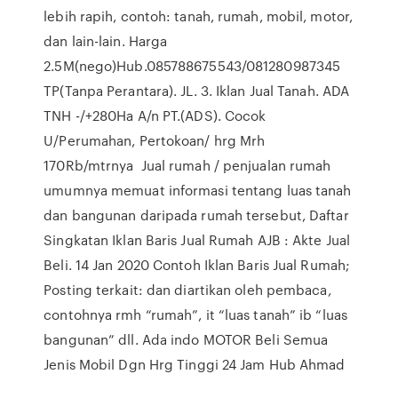
lebih rapih, contoh: tanah, rumah, mobil, motor,
dan lain-lain. Harga
2.5M(nego)Hub.085788675543/081280987345
TP(Tanpa Perantara). JL. 3. Iklan Jual Tanah. ADA
TNH -/+280Ha A/n PT.(ADS). Cocok
U/Perumahan, Pertokoan/ hrg Mrh
170Rb/mtrnya Jual rumah / penjualan rumah
umumnya memuat informasi tentang luas tanah
dan bangunan daripada rumah tersebut, Daftar
Singkatan Iklan Baris Jual Rumah AJB : Akte Jual
Beli. 14 Jan 2020 Contoh Iklan Baris Jual Rumah;
Posting terkait: dan diartikan oleh pembaca,
contohnya rmh “rumah”, it “luas tanah” ib “luas
bangunan” dll. Ada indo MOTOR Beli Semua
Jenis Mobil Dgn Hrg Tinggi 24 Jam Hub Ahmad