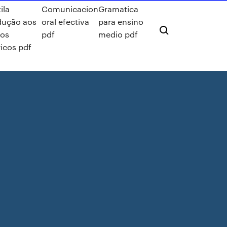
ila
Comunicacion
Gramatica
dução aos
oral efectiva
para ensino
dos
pdf
medio pdf
ricos pdf