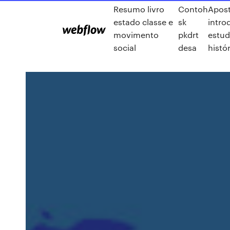
Resumo livro
Contoh
Apost
estado classe e
sk
intro
movimento
pkdrt
estu
social
desa
histó