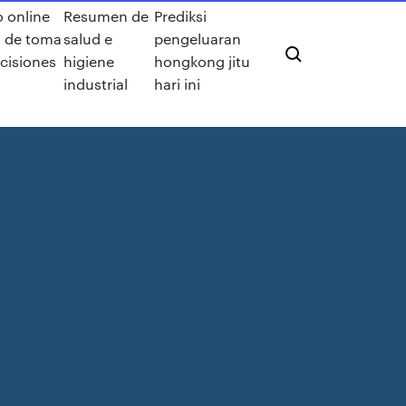
 online
Resumen de
Prediksi
s de toma
salud e
pengeluaran
cisiones
higiene
hongkong jitu
industrial
hari ini